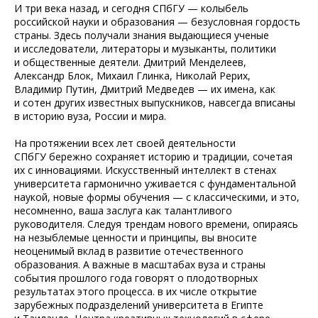
И три века назад, и сегодня СПбГУ — колыбель
российской науки и образования — безусловная гордость
страны. Здесь получали знания выдающиеся ученые
и исследователи, литераторы и музыканты, политики
и общественные деятели. Дмитрий Менделеев,
Александр Блок, Михаил Глинка, Николай Рерих,
Владимир Путин, Дмитрий Медведев — их имена, как
и сотен других известных выпускников, навсегда вписаны
в историю вуза, России и мира.
На протяжении всех лет своей деятельности
СПбГУ бережно сохраняет историю и традиции, сочетая
их с инновациями. Искусственный интеллект в стенах
университета гармонично уживается с фундаментальной
наукой, новые формы обучения — с классическими, и это,
несомненно, ваша заслуга как талантливого
руководителя. Следуя трендам нового времени, опираясь
на незыблемые ценности и принципы, вы вносите
неоценимый вклад в развитие отечественного
образования. А важные в масштабах вуза и страны
события прошлого года говорят о плодотворных
результатах этого процесса. в их числе открытие
зарубежных подразделений университета в Египте