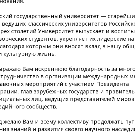
снования.
ский государственный университет — старейши
 ведущих классических университетов Российск
рех столетий Университет выпускает и воспит
ворческих студентов, укрепляет их лидерские н
благодаря которым они вносят вклад в нашу об
 культурную жизнь.
выражаю Вам искреннюю благодарность за мног
отрудничество в организации международных м
тавочных мероприятий с участием Президента
рации, глав зарубежных государств и правитель
циальных лиц, ведущих представителей мирово
едийного сообществ.
 желаю Вам и всему коллективу продолжать пут
ия знаний и развития своего научного наследия