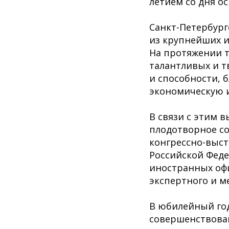
летием со дня о
Санкт-Петербург
из крупнейших и
На протяжении т
талантливых и т
и способности, 
экономическую и
В связи с этим 
плодотворное с
конгрессно-выс
Российской Феде
иностранных офи
экспертного и м
В юбилейный год
совершенствован