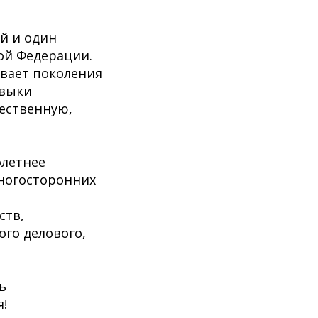
й и один
ой Федерации.
ывает поколения
авыки
щественную,
олетнее
ногосторонних
ств,
го делового,
ь
!