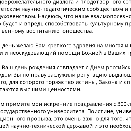
доброжелательного диалога и плодотворного со
етским научно-педагогическим сообществом и 
уховенством. Надеюсь, что наше взаимополезн
 будет и впредь способствовать культурному 
ственному воспитанию юношества.
 день желаю Вам крепкого здравия на многая и б
и и неоскудевающий помощи Божией в Ваших тр
 Ваш день рождения совпадает с Днем российск
удом Вы по праву заслужили репутацию выдающ
го, для которого торжество истины, Закона и с
стаются высшими ценностями.
ем примите мои искренние поздравления с 300-л
государственного университета. Поистине, унив
ионного прорыва, это очень важно для того, ч
щей научно-технической державой и это необхо