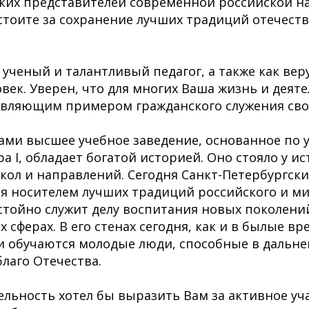
ких представителей современной российской н
 стоите за сохранение лучших традиций отечест
 ученый и талантливый педагог, а также как в
век. Уверен, что для многих Ваша жизнь и деят
овляющим примером гражданского служения сво
ами высшее учебное заведение, основанное по у
а I, обладает богатой историей. Оно стояло у и
кол и направлений. Сегодня Санкт-Петербургск
ся носителем лучших традиций российского и м
стойно служит делу воспитания новых поколени
 сферах. В его стенах сегодня, как и в былые вр
и обучаются молодые люди, способные в дальн
благо Отечества.
льность хотел бы выразить Вам за активное уч