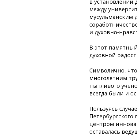
в установлении 
между университ
мусульманским д
соработничество
и духовно-нрав
В этот памятный
духовной радост
Символично, что
многолетним тр
пытливого учено
всегда были и о
Пользуясь случа
Петербургского 
центром инновац
оставалась веду