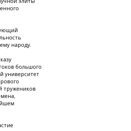
аучной элиты
венного
ерующий
ельность
ему народу.
казу
стоков большого
ий университет
ирового
й тружеников
емена,
ейшем
астие