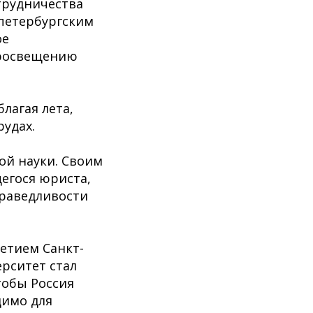
трудничества
петербургским
ое
просвещению
лагая лета,
удах.
ой науки. Своим
егося юриста,
праведливости
етием Санкт-
ерситет стал
тобы Россия
димо для