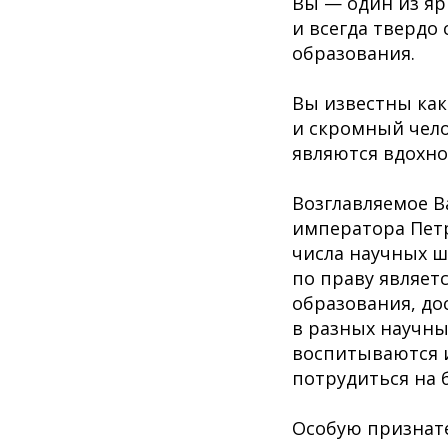
Вы — один из яр
и всегда твердо
образования.
Вы известны как
и скромный чело
являются вдохн
Возглавляемое В
императора Петр
числа научных ш
по праву являет
образования, до
в разных научных
воспитываются 
потрудиться на 
Особую признате