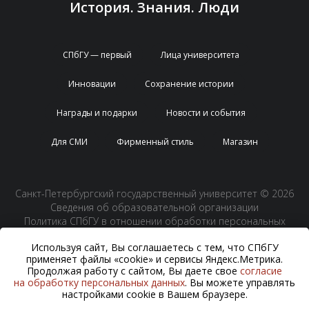
История. Знания. Люди
СПбГУ — первый
Лица университета
Инновации
Сохранение истории
Награды и подарки
Новости и события
Для СМИ
Фирменный стиль
Магазин
Санкт-Петербургский государственный университет © 2026
Сведения об образовательной организации
Политика СПбГУ в отношении обработки персональных
данных
Используя сайт, Вы соглашаетесь с тем, что СПбГУ
применяет файлы «cookie» и сервисы Яндекс.Метрика.
Продолжая работу с сайтом, Вы даете свое
согласие
На данном информационном ресурсе могут быть опубликованы архивные
на обработку персональных данных
. Вы можете управлять
материалы с упоминанием физических и юридических лиц, включенных
настройками cookie в Вашем браузере.
Министерством юстиции Российской Федерации в реестр иностранных агентов,
а также организаций, признанных экстремистскими и запрещенных